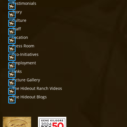
Testimonials
Story
Culture
Staff
Location
Press Room
Eco-Initiatives
Employment
Links
Picture Gallery
The Hideout Ranch Videos
The Hideout Blogs