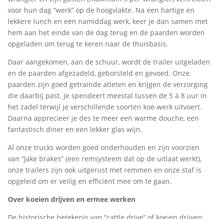
voor hun dag “werk” op de hoogvlakte. Na een hartige en
lekkere lunch en een namiddag werk, keer je dan samen met
hem aan het einde van de dag terug en de paarden worden
opgeladen om terug te keren naar de thuisbasis.
Daar aangekomen, aan de schuur, wordt de trailer uitgeladen
en de paarden afgezadeld, geborsteld en gevoed. Onze
paarden zijn goed getrainde atleten en krijgen de verzorging
die daarbij past. Je spendeert meestal tussen de 5 à 8 uur in
het zadel terwijl je verschillende soorten koe-werk uitvoert.
Daarna apprecieer je des te meer een warme douche, een
fantastisch diner en een lekker glas wijn.
Al onze trucks worden goed onderhouden en zijn voorzien
van “Jake brakes” (een remsysteem dat op de uitlaat werkt),
onze trailers zijn ook uitgerust met remmen en onze staf is
opgeleid om er veilig en efficiënt mee om te gaan.
Over koeien drijven en ermee werken
De historische betekenis van “cattle drive” of koeien drijven