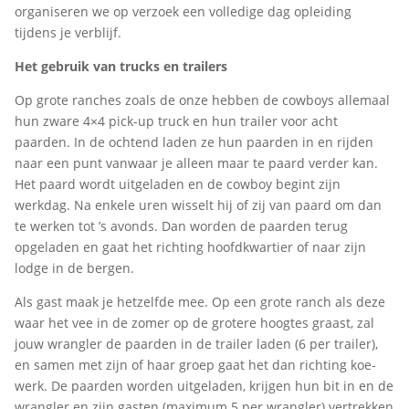
organiseren we op verzoek een volledige dag opleiding
tijdens je verblijf.
Het gebruik van trucks en trailers
Op grote ranches zoals de onze hebben de cowboys allemaal
hun zware 4×4 pick-up truck en hun trailer voor acht
paarden. In de ochtend laden ze hun paarden in en rijden
naar een punt vanwaar je alleen maar te paard verder kan.
Het paard wordt uitgeladen en de cowboy begint zijn
werkdag. Na enkele uren wisselt hij of zij van paard om dan
te werken tot ’s avonds. Dan worden de paarden terug
opgeladen en gaat het richting hoofdkwartier of naar zijn
lodge in de bergen.
Als gast maak je hetzelfde mee. Op een grote ranch als deze
waar het vee in de zomer op de grotere hoogtes graast, zal
jouw wrangler de paarden in de trailer laden (6 per trailer),
en samen met zijn of haar groep gaat het dan richting koe-
werk. De paarden worden uitgeladen, krijgen hun bit in en de
wrangler en zijn gasten (maximum 5 per wrangler) vertrekken