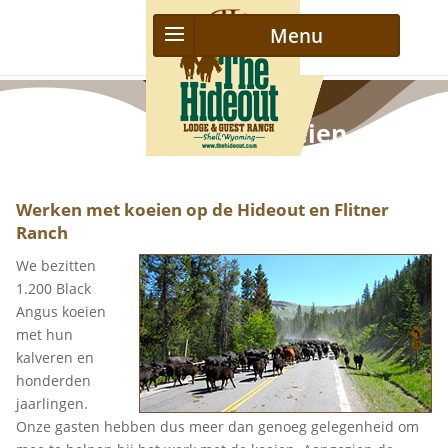
Werken Met Koeien
Werken met koeien op de Hideout en Flitner
Ranch
We bezitten
1.200 Black
Angus koeien
met hun
kalveren en
honderden
jaarlingen.
Onze gasten hebben dus meer dan genoeg gelegenheid om