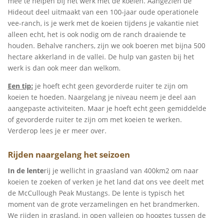
mee te helpen bij het werk met de koeien. Aangezien de
Hideout deel uitmaakt van een 100-jaar oude operationele
vee-ranch, is je werk met de koeien tijdens je vakantie niet
alleen echt, het is ook nodig om de ranch draaiende te
houden. Behalve ranchers, zijn we ook boeren met bijna 500
hectare akkerland in de vallei. De hulp van gasten bij het
werk is dan ook meer dan welkom.
Een tip:
je hoeft echt geen gevorderde ruiter te zijn om
koeien te hoeden. Naargelang je niveau neem je deel aan
aangepaste activiteiten. Maar je hoeft echt geen gemiddelde
of gevorderde ruiter te zijn om met koeien te werken.
Verderop lees je er meer over.
Rijden naargelang het seizoen
In de lente
rij je wellicht in graasland van 400km2 om naar
koeien te zoeken of verken je het land dat ons vee deelt met
de McCullough Peak Mustangs. De lente is typisch het
moment van de grote verzamelingen en het brandmerken.
We rijden in grasland, in open valleien op hoogtes tussen de