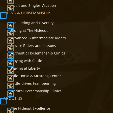
Adult and Singles Vacation
RIDING & HORSEMANSHIP
Trail Riding and Diversity
Riding at The Hideout
Advanced & Intermediate Riders
Novice Riders and Lessons
Authentic Horsemanship Clinics
Playing with Cattle
Playing at Liberty
Wild Horse & Mustang Center
cattle-drives-teampenning
Natural Horsemanship Clinics
ABOUT US
The Hideout Excellence