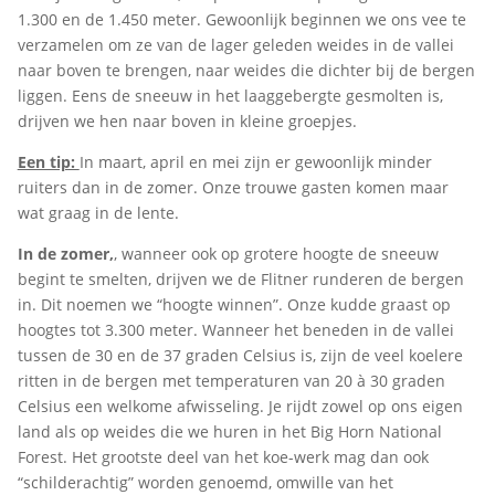
1.300 en de 1.450 meter. Gewoonlijk beginnen we ons vee te
verzamelen om ze van de lager geleden weides in de vallei
naar boven te brengen, naar weides die dichter bij de bergen
liggen. Eens de sneeuw in het laaggebergte gesmolten is,
drijven we hen naar boven in kleine groepjes.
Een tip:
In maart, april en mei zijn er gewoonlijk minder
ruiters dan in de zomer. Onze trouwe gasten komen maar
wat graag in de lente.
In de zomer,
, wanneer ook op grotere hoogte de sneeuw
begint te smelten, drijven we de Flitner runderen de bergen
in. Dit noemen we “hoogte winnen”. Onze kudde graast op
hoogtes tot 3.300 meter. Wanneer het beneden in de vallei
tussen de 30 en de 37 graden Celsius is, zijn de veel koelere
ritten in de bergen met temperaturen van 20 à 30 graden
Celsius een welkome afwisseling. Je rijdt zowel op ons eigen
land als op weides die we huren in het Big Horn National
Forest. Het grootste deel van het koe-werk mag dan ook
“schilderachtig” worden genoemd, omwille van het